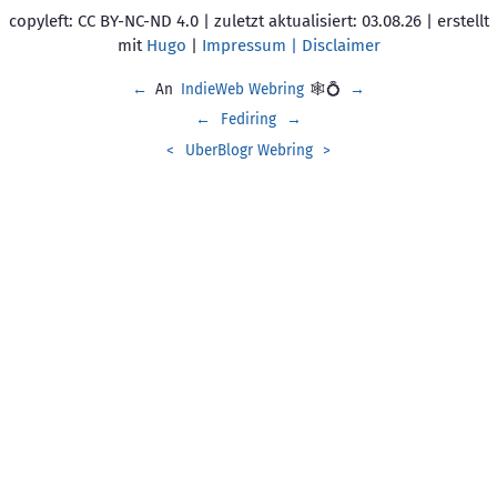
copyleft: CC BY-NC-ND 4.0 | zuletzt aktualisiert: 03.08.26 | erstellt
mit
Hugo
|
Impressum | Disclaimer
←
An
IndieWeb Webring
🕸💍
→
←
Fediring
→
<
UberBlogr Webring
>