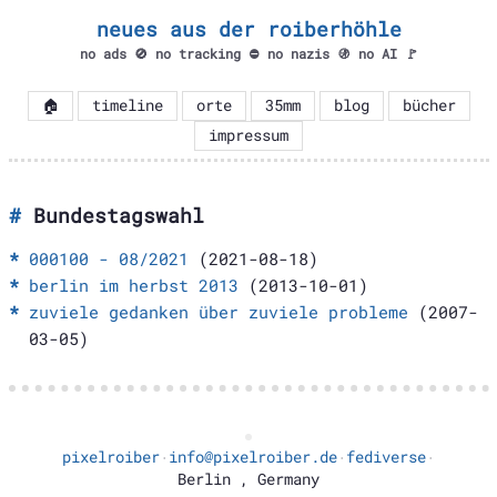
neues aus der roiberhöhle
no ads 🚫 no tracking ⛔ no nazis 🚯 no AI 🚩
🏠
timeline
orte
35mm
blog
bücher
impressum
Bundestagswahl
000100 - 08/2021
(2021-08-18)
berlin im herbst 2013
(2013-10-01)
zuviele gedanken über zuviele probleme
(2007-
03-05)
pixelroiber
info@pixelroiber.de
fediverse
·
·
·
Berlin
,
Germany