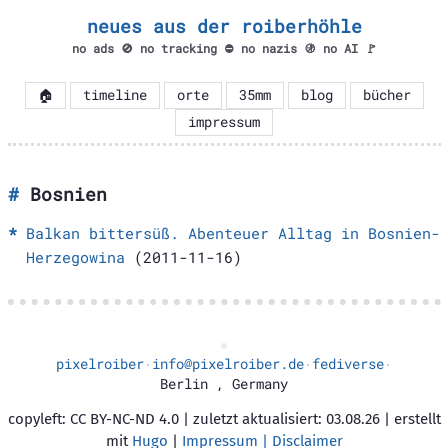
neues aus der roiberhöhle
no ads 🚫 no tracking ⛔ no nazis 🚯 no AI 🚩
🏠
timeline
orte
35mm
blog
bücher
impressum
Bosnien
Balkan bittersüß. Abenteuer Alltag in Bosnien-
Herzegowina
(2011-11-16)
pixelroiber
info@pixelroiber.de
fediverse
·
·
·
Berlin
,
Germany
copyleft: CC BY-NC-ND 4.0 | zuletzt aktualisiert: 03.08.26 | erstellt
mit
Hugo
|
Impressum | Disclaimer