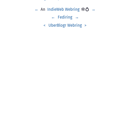
←
An
IndieWeb Webring
🕸💍
→
←
Fediring
→
<
UberBlogr Webring
>