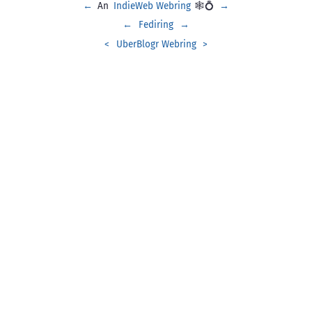
←
An
IndieWeb Webring
🕸💍
→
←
Fediring
→
<
UberBlogr Webring
>