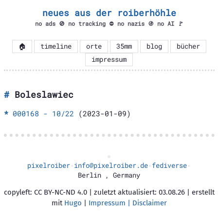
neues aus der roiberhöhle
no ads 🚫 no tracking ⛔ no nazis 🚯 no AI 🚩
🏠
timeline
orte
35mm
blog
bücher
impressum
Boleslawiec
000168 - 10/22
(2023-01-09)
pixelroiber
info@pixelroiber.de
fediverse
·
·
·
Berlin
,
Germany
copyleft: CC BY-NC-ND 4.0 | zuletzt aktualisiert: 03.08.26 | erstellt
mit
Hugo
|
Impressum | Disclaimer