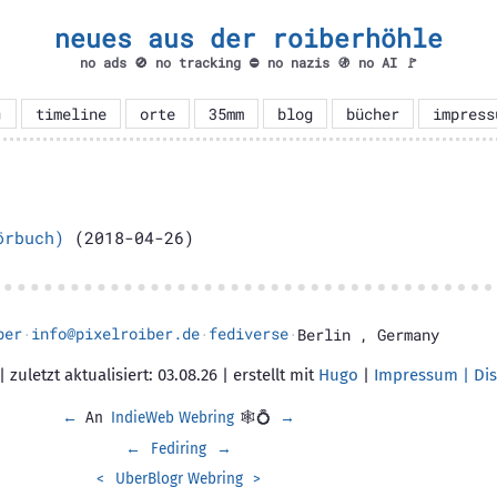
neues aus der roiberhöhle
no ads 🚫 no tracking ⛔ no nazis 🚯 no AI 🚩

timeline
orte
35mm
blog
bücher
impress
örbuch)
(2018-04-26)
ber
info@pixelroiber.de
fediverse
·
·
·
Berlin
,
Germany
 zuletzt aktualisiert: 03.08.26 | erstellt mit
Hugo
|
Impressum | Dis
←
An
IndieWeb Webring
🕸💍
→
←
Fediring
→
<
UberBlogr Webring
>