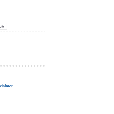
um
claimer