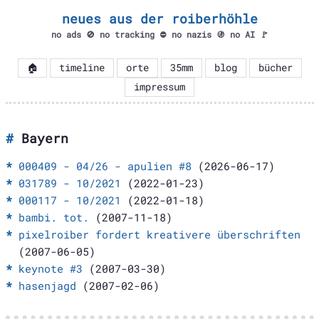
neues aus der roiberhöhle
no ads 🚫 no tracking ⛔ no nazis 🚯 no AI 🚩
🏠
timeline
orte
35mm
blog
bücher
impressum
Bayern
000409 - 04/26 - apulien #8
(2026-06-17)
031789 - 10/2021
(2022-01-23)
000117 - 10/2021
(2022-01-18)
bambi. tot.
(2007-11-18)
pixelroiber fordert kreativere überschriften
(2007-06-05)
keynote #3
(2007-03-30)
hasenjagd
(2007-02-06)