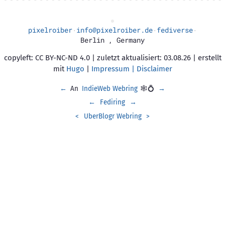
pixelroiber
info@pixelroiber.de
fediverse
·
·
·
Berlin
,
Germany
copyleft: CC BY-NC-ND 4.0 | zuletzt aktualisiert: 03.08.26 | erstellt
mit
Hugo
|
Impressum | Disclaimer
←
An
IndieWeb Webring
🕸💍
→
←
Fediring
→
<
UberBlogr Webring
>