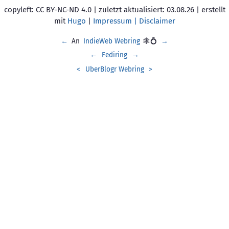
copyleft: CC BY-NC-ND 4.0 | zuletzt aktualisiert: 03.08.26 | erstellt
mit
Hugo
|
Impressum | Disclaimer
←
An
IndieWeb Webring
🕸💍
→
←
Fediring
→
<
UberBlogr Webring
>