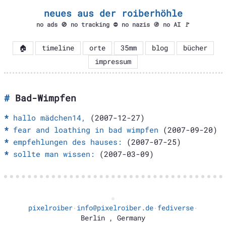
neues aus der roiberhöhle
no ads 🚫 no tracking ⛔ no nazis 🚯 no AI 🚩
🏠
timeline
orte
35mm
blog
bücher
impressum
Bad-Wimpfen
hallo mädchen14,
(2007-12-27)
fear and loathing in bad wimpfen
(2007-09-20)
empfehlungen des hauses:
(2007-07-25)
sollte man wissen:
(2007-03-09)
pixelroiber
info@pixelroiber.de
fediverse
·
·
·
Berlin
,
Germany