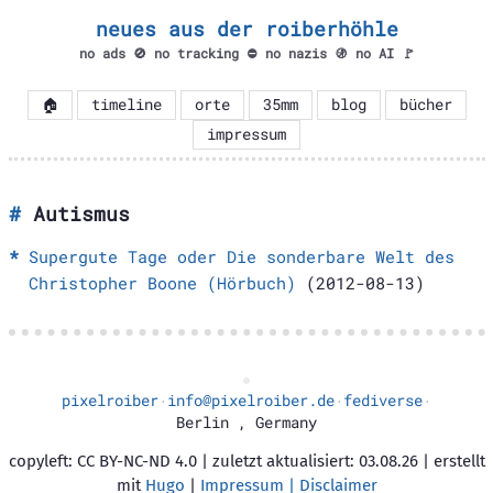
neues aus der roiberhöhle
no ads 🚫 no tracking ⛔ no nazis 🚯 no AI 🚩
🏠
timeline
orte
35mm
blog
bücher
impressum
Autismus
Supergute Tage oder Die sonderbare Welt des
Christopher Boone (Hörbuch)
(2012-08-13)
pixelroiber
info@pixelroiber.de
fediverse
·
·
·
Berlin
,
Germany
copyleft: CC BY-NC-ND 4.0 | zuletzt aktualisiert: 03.08.26 | erstellt
mit
Hugo
|
Impressum | Disclaimer