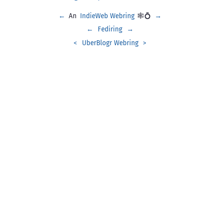
←
An
IndieWeb Webring
🕸💍
→
←
Fediring
→
<
UberBlogr Webring
>