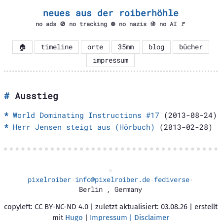
neues aus der roiberhöhle
no ads 🚫 no tracking ⛔ no nazis 🚯 no AI 🚩
🏠
timeline
orte
35mm
blog
bücher
impressum
Ausstieg
World Dominating Instructions #17
(2013-08-24)
Herr Jensen steigt aus (Hörbuch)
(2013-02-28)
pixelroiber
info@pixelroiber.de
fediverse
·
·
·
Berlin
,
Germany
copyleft: CC BY-NC-ND 4.0 | zuletzt aktualisiert: 03.08.26 | erstellt
mit
Hugo
|
Impressum | Disclaimer