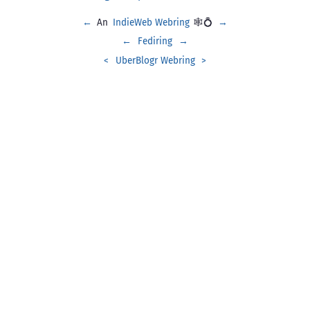
←
An
IndieWeb Webring
🕸💍
→
←
Fediring
→
<
UberBlogr Webring
>