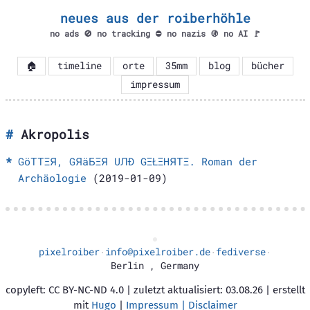
neues aus der roiberhöhle
no ads 🚫 no tracking ⛔ no nazis 🚯 no AI 🚩
🏠
timeline
orte
35mm
blog
bücher
impressum
Akropolis
GöТТΞЯ, GЯäБΞЯ UЛÐ GΞŁΞHЯТΞ. Roman der
Archäologie
(2019-01-09)
pixelroiber
info@pixelroiber.de
fediverse
·
·
·
Berlin
,
Germany
copyleft: CC BY-NC-ND 4.0 | zuletzt aktualisiert: 03.08.26 | erstellt
mit
Hugo
|
Impressum | Disclaimer