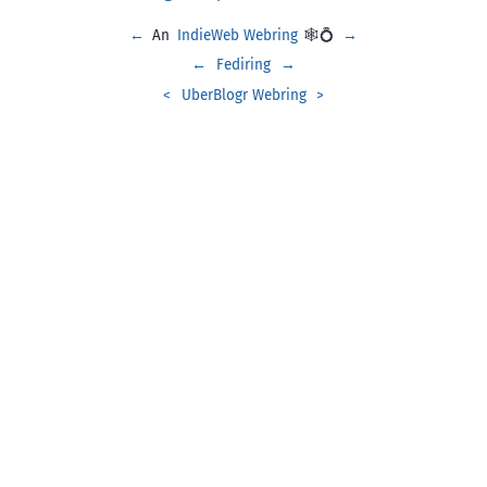
←
An
IndieWeb Webring
🕸💍
→
←
Fediring
→
<
UberBlogr Webring
>