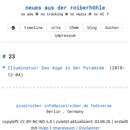
neues aus der roiberhöhle
no ads 🚫 no tracking ⛔ no nazis 🚯 no AI 🚩
🏠
timeline
orte
35mm
blog
bücher
impressum
23
Illuminatus! Das Auge in der Pyramide.
(2018-
12-04)
pixelroiber
info@pixelroiber.de
fediverse
·
·
·
Berlin
,
Germany
copyleft: CC BY-NC-ND 4.0 | zuletzt aktualisiert: 03.08.26 | erstellt
mit
Hugo
|
Impressum | Disclaimer