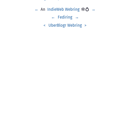
←
An
IndieWeb Webring
🕸💍
→
←
Fediring
→
<
UberBlogr Webring
>