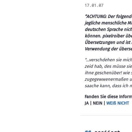
17.01.07
“ACHTUNG: Der folgend
jegliche menschliche Mi
deutschen Sprache nicht
können. pixelroiber übe
Übersetzungen und ist n
Verwendung der überse
"…verschdehen sie mich
zeid hab, des müsse si
ihne geschenüber! wie s
zugegewwenermaßen uner
saache kann, dass ich 
Fanden Sie diese Inform
JA | NEIN |
WEIß
NICHT