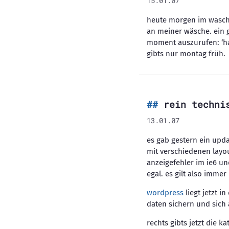
15.01.07
heute morgen im waschs
an meiner wäsche. ein g
moment auszurufen: ‘hab
gibts nur montag früh.
rein techni
13.01.07
es gab gestern ein upda
mit verschiedenen layou
anzeigefehler im ie6 un
egal. es gilt also imme
wordpress
liegt jetzt i
daten sichern und sich
rechts gibts jetzt die k