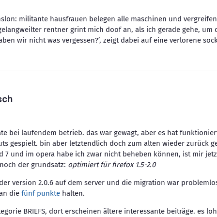
lon: militante hausfrauen belegen alle maschinen und vergreife
elangweilter rentner grint mich doof an, als ich gerade gehe, um 
en wir nicht was vergessen?’, zeigt dabei auf eine verlorene soc
sch
te bei laufendem betrieb. das war gewagt, aber es hat funktionie
ts gespielt. bin aber letztendlich doch zum alten wieder zurück ge
d 7 und im opera habe ich zwar nicht beheben können, ist mir jet
r noch der grundsatz:
optimiert für firefox 1.5-2.0
n der version 2.0.6 auf dem server und die migration war problemlo
 an die
fünf punkte
halten.
ategorie BRIEFS, dort erscheinen ältere interessante beiträge. es lo