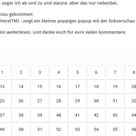
h sogar ich ab und zu und staune. aber das nur nebenbei.
 hinzu gekommen:
ere(TM) - zeigt ein kleines poppiges popup mit der linkvorschau
hön weiterlesen. und danke euch für eure vielen kommentare.
1
2
3
4
5
6
7
8
13
14
15
16
17
18
19
2
25
26
27
28
29
30
31
3
37
38
39
40
41
42
43
4
49
50
51
52
53
54
55
5