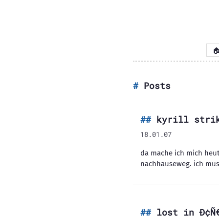

Posts
kyrill stri
18.01.07
da mache ich mich heut
nachhauseweg. ich muss
lost in Ð¢Ñ€