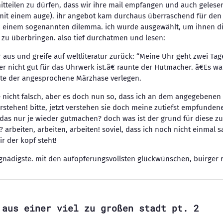
mitteilen zu dürfen, dass wir ihre mail empfangen und auch geles
 mit einem auge). ihr angebot kam durchaus überraschend für den
 in einem sogenannten dilemma. ich wurde ausgewählt, um ihnen d
 zu überbringen. also tief durchatmen und lesen:
 aus und greife auf weltliteratur zurück: “Meine Uhr geht zwei Tag
er nicht gut für das Uhrwerk ist.â€ raunte der Hutmacher. â€Es w
nete der angesprochene Märzhase verlegen.
e nicht falsch, aber es doch nun so, dass ich an dem angegebenen 
stehen! bitte, jetzt verstehen sie doch meine zutiefst empfunden
h das nur je wieder gutmachen? doch was ist der grund für diese
? arbeiten, arbeiten, arbeiten! soviel, dass ich noch nicht einmal 
r der kopf steht!
, gnädigste. mit den aufopferungsvollsten glückwünschen, buirger 
 aus einer viel zu großen stadt pt. 2