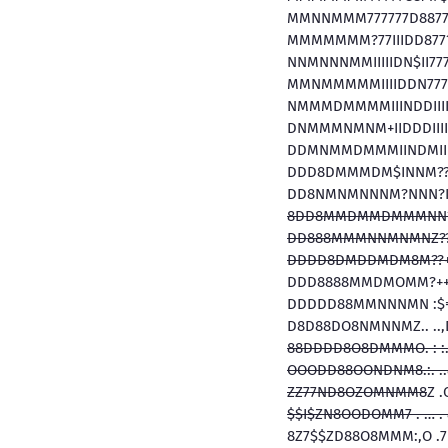
MMNNMMM777777D887
MMMMMMM?77IIIDD8
NNMNNNMMIIIIIDN$II77
MMNMMMMMIIIIDDN777IIII
NMMMDMMMMIIINDDIIIIII
DNMMMNMNM+IIDDDIIIIIIII
DDMNMMDMMMIINDMIIIIII?I
DDD8DMMMDM$INNM???I?II
DD8NMNMNNNM?NNN?I?????
8DD8MMDMMDMMMNN?????
DD888MMMNNMNMNZ?????
DDDD8DMDDMDM8M??+?
DDD8888MMDMOMM?++++
DDDDD88MMNNNMN :$==
D8D88DO8NMNNMZ.. ..,
88DDDD8O8DMMMO. : :
OOODD88OONDNM8.:. ..
ZZ77ND8OZOMNMM8
Z .
$$I$ZN8OODOMM7 . … . 8
8Z7$$ZD88O8MMM:,O .7 . 