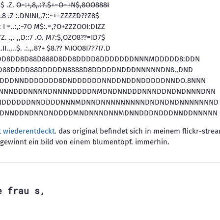
$ .Z.
O=:+,8,.:?.$+=O=+N$,8OO888I
 .Z :.DNINI
,,7::~+=
ZZZZD??Z8$
 .: I =..:,:~7O M$:.=,?O+ZZZOOI:DIZZ
 .,. ,,D::7 .O. M7:$,OZO8??=ID7$
,..$. .:.,.8?+ $8.?? MIOO8I7?7I7.D
D8DD8D88D888D8DD8DDDD8DDDDDDDNNNMDDDDD8:DDN
D88DDDD88DDDDDN8888D8DDDDDNDDDNNNNNDN8.,DND
DDDDNNDDDDDDD8DNDDDDDDNNDDNDDNDDDDDNNDO.8NNN
NNNDDDNNNNDNNNNDDDDNMDNDNNDDDNNNDDNDNDNNNDNN
NDDDDDDNNDDDDNNNMDNNDNNNNNNNNNDNDNDNDNNNNNNND
NDNNDDNDNNDNDDDDMNDNNNDNNMDNNDDDNDDDNNDDNNNNN
zt wiederentdeckt
. das original befindet sich in meinem flickr-str
t, gewinnt ein bild von einem blumentopf. immerhin.
e frau s,