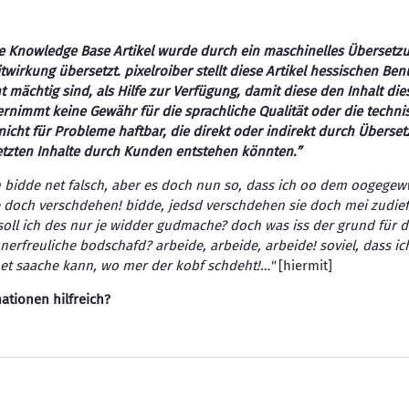
e Knowledge Base Artikel wurde durch ein maschinelles Überset
twirkung übersetzt. pixelroiber stellt diese Artikel hessischen Ben
 mächtig sind, als Hilfe zur Verfügung, damit diese den Inhalt die
rnimmt keine Gewähr für die sprachliche Qualität oder die technis
icht für Probleme haftbar, die direkt oder indirekt durch Überset
tzten Inhalte durch Kunden entstehen könnten.”
 bidde net falsch, aber es doch nun so, dass ich oo dem oogege
e doch verschdehen! bidde, jedsd verschdehen sie doch mei zudi
oll ich des nur je widder gudmache? doch was iss der grund für d
freuliche bodschafd? arbeide, arbeide, arbeide! soviel, dass ic
net saache kann, wo mer der kobf schdeht!…"
[hiermit]
ationen hilfreich?