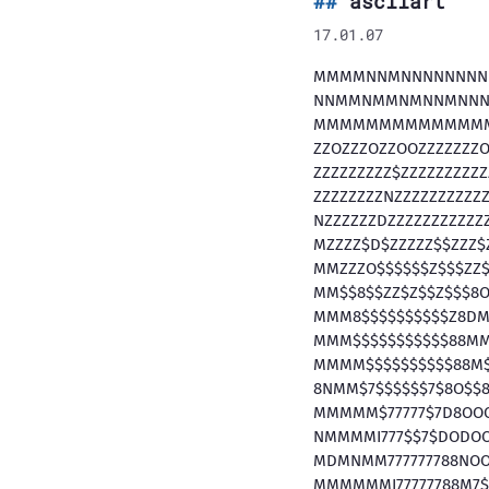
asciiart
17.01.07
MMMMNNMNNNNNNNN
NNMMNMMNMNNMNNN
MMMMMMMMMMMMM
ZZOZZZOZZOOZZZZZZZ
ZZZZZZZZZ$ZZZZZZZZZ
ZZZZZZZZNZZZZZZZZZZ
NZZZZZZDZZZZZZZZZZZ
MZZZZ$D$ZZZZZ$$ZZZ$
MMZZZO$$$$$$Z$$$ZZ$
MM$$8$$ZZ$Z$$Z$$$8
MMM8$$$$$$$$$$Z
MMM$$$$$$$$$$$88
MMMM$$$$$$$$$$88
8NMM$7$$$$$$7$8O$
MMMMM$77777$7D8O
NMMMMI777$$7$DOD
MDMNMM777777788NO
MMMMMMI77777788M