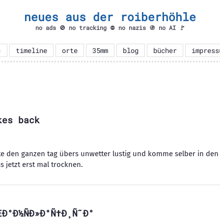
neues aus der roiberhöhle
no ads 🚫 no tracking ⛔ no nazis 🚯 no AI 🚩

timeline
orte
35mm
blog
bücher
impress
kes back
e den ganzen tag übers unwetter lustig und komme selber in den
 jetzt erst mal trocknen.
Ð°Ð½ÑÐ»Ð°Ñ†Ð¸Ñ˜Ð°