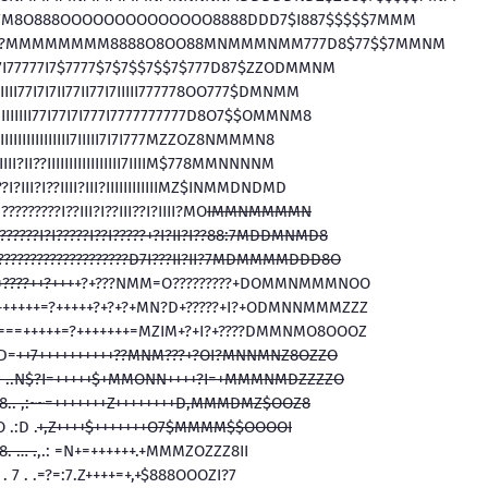
7M8O888OOOOOOOOOOOOOO8888DDD7$I887$$$$$7MMM
77?MMMMMMMM8888O8OO88MNMMMNMM777D8$77$$7MMNM
7I77777I7$7777$7$7$$7$$7$777D87$ZZODMMNM
77I7I7II77II77I7IIIII777778OO777$DMNMM
IIIII77I77I7I777I7777777777D8O7$$OMMNM8
IIIIIIIIIIII7IIIII7I7I777MZZOZ8NMMMN8
I??IIIIIIIIIIIIIIIII7IIIIM$778MMNNNNM
I?I??IIII?III?IIIIIIIIIIIIMZ$INMMDNDMD
????I??III?I??III??I?IIII?MO
IMMNMMMMN
?I?I?????I??I?????+?I?II?I??88:7MDDMNMD8
????????????????D7I???II?II?7MDMMMMDDD8O
???++?+++
+?+???NMM=O?????????+DOMMNMMMNOO
+++=?+++++?+?+?+MN?D+?????+I?+ODMNNMMMZZZ
=+++++=?+++++++=MZIM+?+I?+????DMMNMO8OOOZ
D=
++7++++++++++??MNM???+?OI?MNNMNZ8OZZO
. ..N$?I=+++++$+MMONN++++?I=+MMMNMDZZZZO
8.. ,:~~=+++++++Z++++++++D,MMMDMZ$OOZ8
O .:D .
+,Z++++$+++++++O7$MMMM$$OOOOI
. … .
,.: =N+=++++++.+MMMZOZZZ8II
7 . .=?=:7.Z++++=+,+$888OOOZI?7