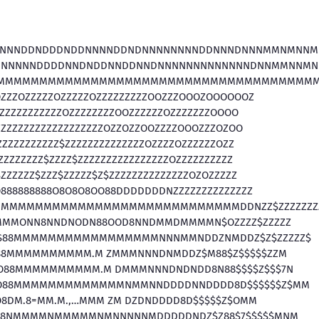
NNNDDNDDDNDDNNNNDDNDNNNNNNNNDDNNNDNNNMMNMNN
NNNNNDDDDNNDNDDNNDDNNDNNNNNNNNNNNNNDNNMMNNM
MMMMMMMMMMMMMMMMMMMMMMMMMMMMMMMMMMMMM
OZZZOZZZZZOZZZZZOZZZZZZZZZOOZZZOOOZOOOOOOZ
ZZZZZZZZZZZZOZZZZZZZZOOZZZZZZOZZZZZZZOOOO
ZZZZZZZZZZZZZZZZZZZOZZOZZOOZZZZOOOZZZOZOO
ZZZZZZZZZZZ$ZZZZZZZZZZZZZZOZZZZOZZZZZZOZZ
ZZZZZZZZ$ZZZZ$ZZZZZZZZZZZZZZZZOZZZZZZZZZZ
ZZZZZZ$ZZZ$ZZZZZ$Z$ZZZZZZZZZZZZZZOZOZZZZZ
O888888888O8O8O8OO88DDDDDDDNZZZZZZZZZZZZZZ
8DMMMMMMMMMMMMMMMMMMMMMMMMMMMMMDDNZZ$ZZZZZZZ
MMMMONN8NNDNODN88OOD8NNDMMDMMMMN$OZZZZ$ZZZZZ
M$88MMMMMMMMMMMMMMMMMNNNMMNDDZNMDDZ$Z$ZZZZZ$
$88MMMMMMMMMM.M ZMMMNNNDNMDDZ$M88$Z$$$$$ZZM
OO88MMMMMMMMMM.M DMMMNNNDNDNDD8N88$$$$Z$$$7N
OO88MMMMMMMMMMMMMNMMNNDDDDNNDDDD8D$$$$$$Z$MM
O8DM.8=MM.M.,…MMM ZM DZDNDDDD8D$$$$$Z$OMM
7$8NMMMMNMMMMMNMNNNNNMDDDDDNDZ$Z88$7$$$$$MNM