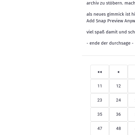
archiv zu stöbern. mac
als neues gimmick ist
Add Snap Preview Anywh
viel spaß damit und sc
- ende der durchsage -
««
«
11
12
23
24
35
36
47
48