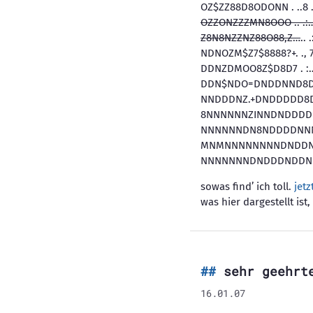
OZ$ZZ88D8ODONN . ..8 .
OZZONZZZMN8OOO .. .:…8
Z8N8NZZNZ88O88,Z…
..
NDNOZM$Z7$8888?+. ., 7Z.
DDNZDMOO8Z$D8D7 . :…II..
DDN$NDO=DNDDNND8D
NNDDDNZ.+DNDDDDD8
8NNNNNNZINNDNDDD
NNNNNNDN8NDDDDNN
MNMNNNNNNNNDNDD
NNNNNNNDNDDDNDD
sowas find’ ich toll.
jet
was hier dargestellt is
sehr geehrt
16.01.07