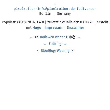
pixelroiber
info@pixelroiber.de
fediverse
·
·
·
Berlin
,
Germany
copyleft: CC BY-NC-ND 4.0 | zuletzt aktualisiert: 03.08.26 | erstellt
mit
Hugo
|
Impressum | Disclaimer
←
An
IndieWeb Webring
🕸💍
→
←
Fediring
→
<
UberBlogr Webring
>