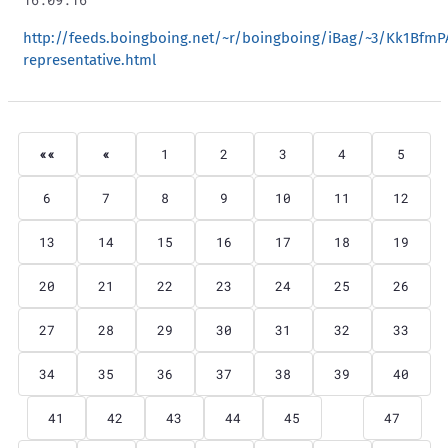
16.09.16
http://feeds.boingboing.net/~r/boingboing/iBag/~3/Kk1BfmP
representative.html
««
«
1
2
3
4
5
6
7
8
9
10
11
12
13
14
15
16
17
18
19
20
21
22
23
24
25
26
27
28
29
30
31
32
33
34
35
36
37
38
39
40
41
42
43
44
45
46
47