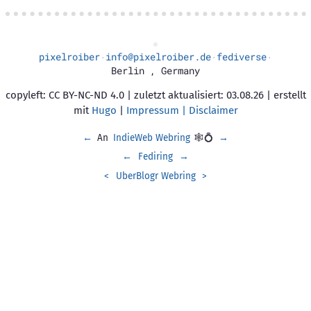
pixelroiber
info@pixelroiber.de
fediverse
·
·
·
Berlin
,
Germany
copyleft: CC BY-NC-ND 4.0 | zuletzt aktualisiert: 03.08.26 | erstellt
mit
Hugo
|
Impressum | Disclaimer
←
An
IndieWeb Webring
🕸💍
→
←
Fediring
→
<
UberBlogr Webring
>