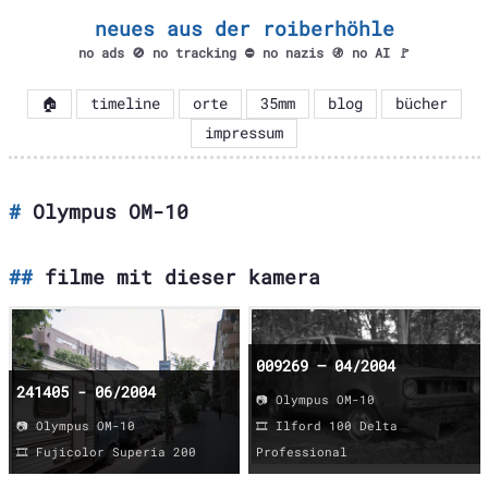
neues aus der roiberhöhle
no ads 🚫 no tracking ⛔ no nazis 🚯 no AI 🚩
🏠
timeline
orte
35mm
blog
bücher
impressum
Olympus OM-10
filme mit dieser kamera
009269 – 04/2004
241405 - 06/2004
📷 Olympus OM-10
📷 Olympus OM-10
🎞️ Ilford 100 Delta
🎞️ Fujicolor Superia 200
Professional