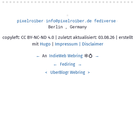
pixelroiber
info@pixelroiber.de
fediverse
·
·
·
Berlin
,
Germany
copyleft: CC BY-NC-ND 4.0 | zuletzt aktualisiert: 03.08.26 | erstellt
mit
Hugo
|
Impressum | Disclaimer
←
An
IndieWeb Webring
🕸💍
→
←
Fediring
→
<
UberBlogr Webring
>