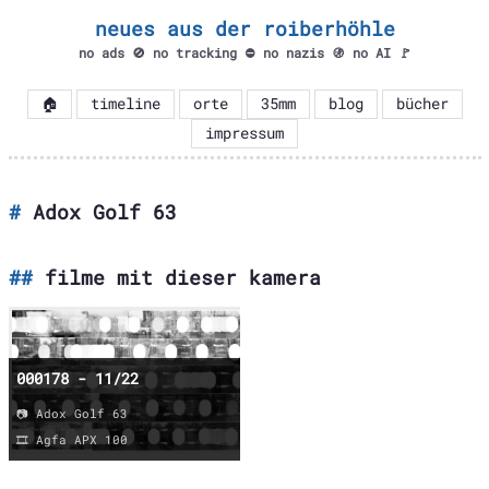
neues aus der roiberhöhle
no ads 🚫 no tracking ⛔ no nazis 🚯 no AI 🚩
🏠
timeline
orte
35mm
blog
bücher
impressum
Adox Golf 63
filme mit dieser kamera
000178 - 11/22
📷 Adox Golf 63
🎞️ Agfa APX 100