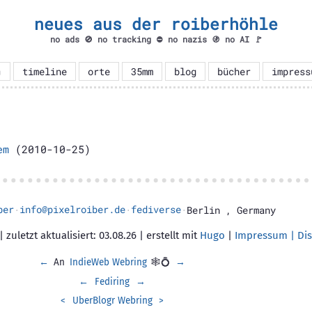
neues aus der roiberhöhle
no ads 🚫 no tracking ⛔ no nazis 🚯 no AI 🚩

timeline
orte
35mm
blog
bücher
impress
em
(2010-10-25)
ber
info@pixelroiber.de
fediverse
·
·
·
Berlin
,
Germany
 zuletzt aktualisiert: 03.08.26 | erstellt mit
Hugo
|
Impressum | Dis
←
An
IndieWeb Webring
🕸💍
→
←
Fediring
→
<
UberBlogr Webring
>