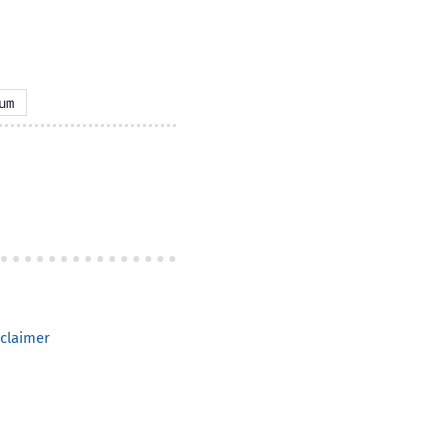
um
claimer