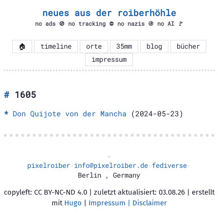
neues aus der roiberhöhle
no ads 🚫 no tracking ⛔ no nazis 🚯 no AI 🚩
🏠
timeline
orte
35mm
blog
bücher
impressum
1605
Don Quijote von der Mancha
(2024-05-23)
pixelroiber
info@pixelroiber.de
fediverse
·
·
·
Berlin
,
Germany
copyleft: CC BY-NC-ND 4.0 | zuletzt aktualisiert: 03.08.26 | erstellt
mit
Hugo
|
Impressum | Disclaimer