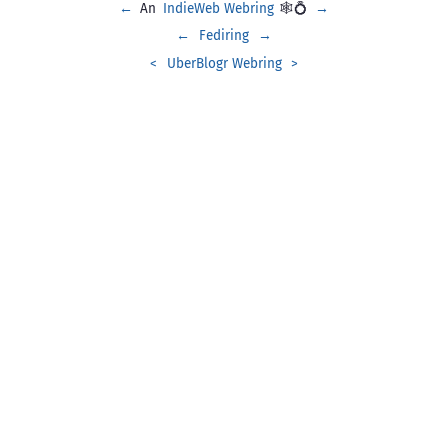
←
An
IndieWeb Webring
🕸💍
→
←
Fediring
→
<
UberBlogr Webring
>