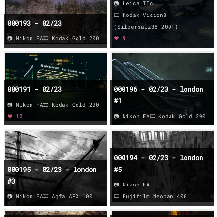
📷 Leica IIc
🎞️ Kodak Vision3
000193 - 02/23
(Silbersalz35 200T)
📷 Nikon FA
🎞️ Kodak Gold 200
❤️ 9
000191 - 02/23
000196 - 02/23 - london
#1
📷 Nikon FA
🎞️ Kodak Gold 200
❤️ 12
📷 Nikon FA
🎞️ Kodak Gold 200
000194 - 02/23 - london
000195 - 02/23 - london
#5
#3
📷 Nikon FA
📷 Nikon FA
🎞️ Agfa APX 100
🎞️ Fujifilm Neopan 400