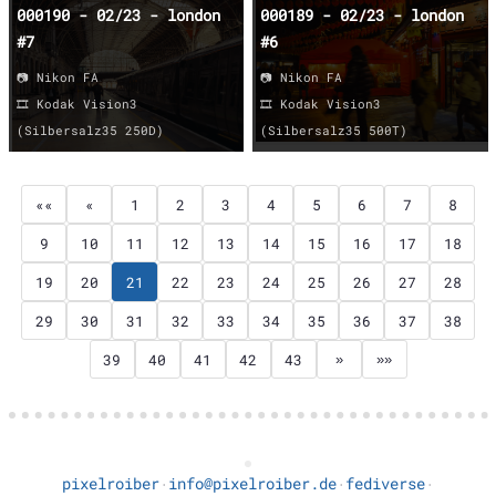
000190 - 02/23 - london
000189 - 02/23 - london
#7
#6
📷 Nikon FA
📷 Nikon FA
🎞️ Kodak Vision3
🎞️ Kodak Vision3
(Silbersalz35 250D)
(Silbersalz35 500T)
««
«
1
2
3
4
5
6
7
8
9
10
11
12
13
14
15
16
17
18
19
20
21
22
23
24
25
26
27
28
29
30
31
32
33
34
35
36
37
38
39
40
41
42
43
»
»»
pixelroiber
info@pixelroiber.de
fediverse
·
·
·