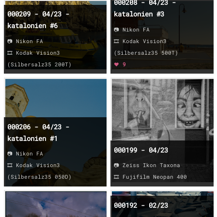
000208 - 04/23 -
000209 - 04/23 -
katalonien #3
katalonien #6
📷 Nikon FA
📷 Nikon FA
🎞️ Kodak Vision3
🎞️ Kodak Vision3
(Silbersalz35 500T)
(Silbersalz35 200T)
❤️ 9
000206 - 04/23 -
katalonien #1
000199 - 04/23
📷 Nikon FA
🎞️ Kodak Vision3
📷 Zeiss Ikon Taxona
(Silbersalz35 050D)
🎞️ Fujifilm Neopan 400
000192 - 02/23