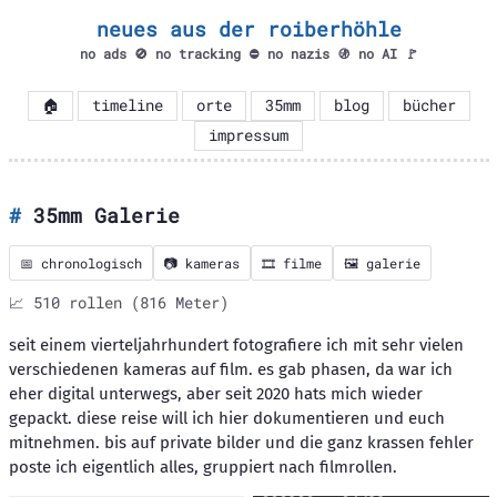
neues aus der roiberhöhle
no ads 🚫 no tracking ⛔ no nazis 🚯 no AI 🚩
🏠
timeline
orte
35mm
blog
bücher
impressum
35mm Galerie
📅 chronologisch
📷 kameras
🎞️ filme
🖼️ galerie
📈 510 rollen (816 Meter)
seit einem vierteljahrhundert fotografiere ich mit sehr vielen
verschiedenen kameras auf film. es gab phasen, da war ich
eher digital unterwegs, aber seit 2020 hats mich wieder
gepackt. diese reise will ich hier dokumentieren und euch
mitnehmen. bis auf private bilder und die ganz krassen fehler
poste ich eigentlich alles, gruppiert nach filmrollen.