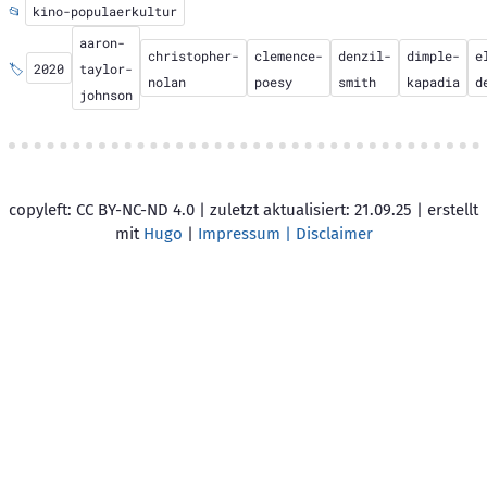
📂
kino-populaerkultur
aaron-
christopher-
clemence-
denzil-
dimple-
e
🏷️
2020
taylor-
nolan
poesy
smith
kapadia
d
johnson
copyleft: CC BY-NC-ND 4.0 | zuletzt aktualisiert: 21.09.25 | erstellt
mit
Hugo
|
Impressum | Disclaimer